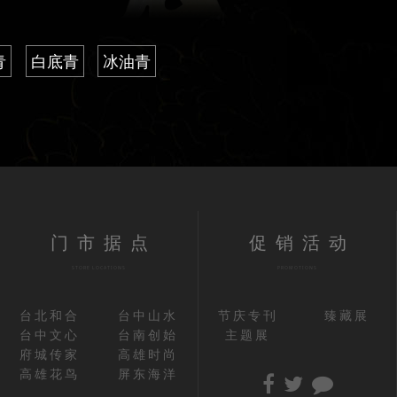
青
白底青
冰油青
门市据点
促销活动
STORE LOCATIONS
PROMOTIONS
台北和合
台中山水
节庆专刊
臻藏展
台中文心
台南创始
主题展
府城传家
高雄时尚
高雄花鸟
屏东海洋