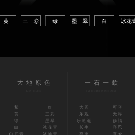
黄
三 彩
绿
墨 翠
白
冰花
大地原色
一石一款
EARTH COLORS
ONE DESIGN FOR EACH STONE
紫
红
大圆
可容
黄
三彩
乐观
无界
绿
墨翠
乐逍遥
修福
白
冰花青
长生
容忍
白底青
冰油青
尊重
真爱