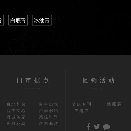
青
白底青
冰油青
门市据点
促销活动
STORE LOCATIONS
PROMOTIONS
台北和合
台中山水
节庆专刊
臻藏展
台中文心
台南创始
主题展
府城传家
高雄时尚
高雄花鸟
屏东海洋