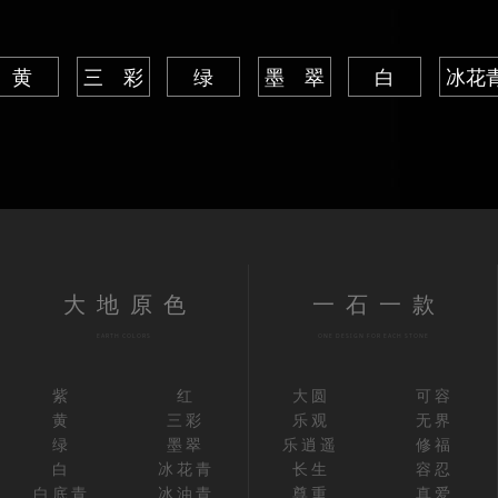
黄
三 彩
绿
墨 翠
白
冰花
大地原色
一石一款
EARTH COLORS
ONE DESIGN FOR EACH STONE
紫
红
大圆
可容
黄
三彩
乐观
无界
绿
墨翠
乐逍遥
修福
白
冰花青
长生
容忍
白底青
冰油青
尊重
真爱